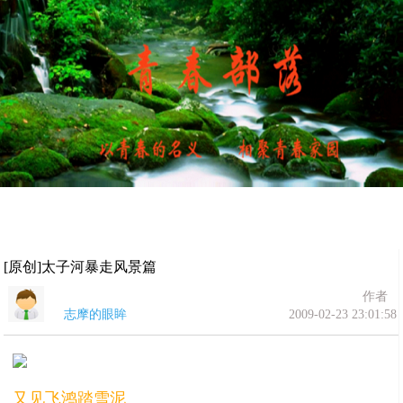
[原创]太子河暴走风景篇
作者
志摩的眼眸
2009-02-23 23:01:58
又见飞鸿踏雪泥