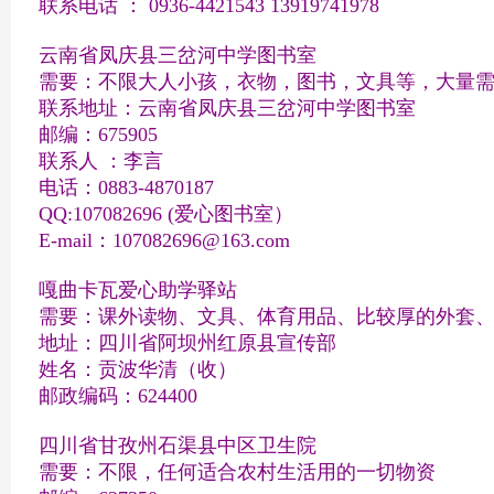
联系电话 ： 0936-4421543 13919741978
云南省凤庆县三岔河中学图书室
需要：不限大人小孩，衣物，图书，文具等，大量
联系地址：云南省凤庆县三岔河中学图书室
邮编：675905
联系人 ：李言
电话：0883-4870187
QQ:107082696 (爱心图书室）
E-mail：107082696@163.com
嘎曲卡瓦爱心助学驿站
需要：课外读物、文具、体育用品、比较厚的外套
地址：四川省阿坝州红原县宣传部
姓名：贡波华清（收）
邮政编码：624400
四川省甘孜州石渠县中区卫生院
需要：不限，任何适合农村生活用的一切物资