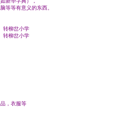
（如新华字典），
电脑等等有意义的东西。
收）转柳岔小学
收）转柳岔小学
用品，衣服等