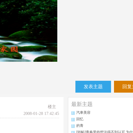
发表主题
回复
最新主题
楼主
汽車美容
1
2008-01-28 17:42:45
回忆
2
的青
3
[转帖]青春里的想法得不到认可,为什么我们不来一场南极
4