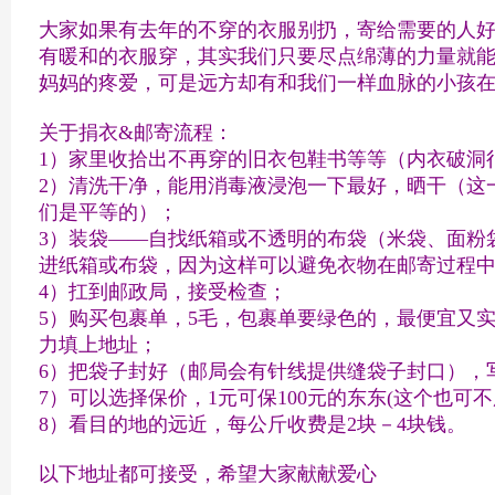
大家如果有去年的不穿的衣服别扔，寄给需要的人好
有暖和的衣服穿，其实我们只要尽点绵薄的力量就能
妈妈的疼爱，可是远方却有和我们一样血脉的小孩
关于捐衣&邮寄流程：
1）家里收拾出不再穿的旧衣包鞋书等等（内衣破洞
2）清洗干净，能用消毒液浸泡一下最好，晒干（这
们是平等的）；
3）装袋——自找纸箱或不透明的布袋（米袋、面粉
进纸箱或布袋，因为这样可以避免衣物在邮寄过程
4）扛到邮政局，接受检查；
5）购买包裹单，5毛，包裹单要绿色的，最便宜又
力填上地址；
6）把袋子封好（邮局会有针线提供缝袋子封口），
7）可以选择保价，1元可保100元的东东(这个也可不
8）看目的地的远近，每公斤收费是2块－4块钱。
以下地址都可接受，希望大家献献爱心