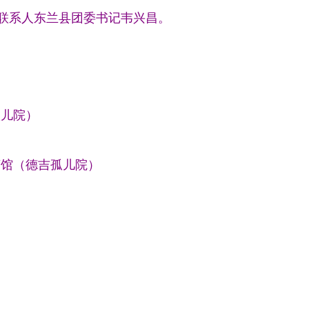
-联系人东兰县团委书记韦兴昌。
孤儿院）
福茶馆（德吉孤儿院）