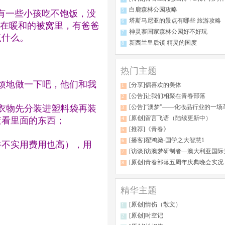
白鹿森林公园攻略
5
有一些小孩吃不饱饭，没
塔斯马尼亚的景点有哪些 旅游攻略
6
躺在暖和的被窝里，有爸爸
神灵寨国家森林公园好不好玩
7
点什么。
新西兰皇后镇 精灵的国度
8
热门主题
烦地做一下吧，他们和我
[分享]偶喜欢的美体
1
[公告]让我们相聚在青春部落
2
衣物先分装进塑料袋再装
[公告]“澳梦”——化妆品行业的一场
3
[原创]留言飞语（陆续更新中）
查看里面的东西；
4
[推荐]《青春》
5
[播客]翟鸿燊-国学之大智慧1
6
件不实用费用也高），用
[访谈]访澳梦研制者—澳大利亚国际美容研究院ALA
7
[原创]青春部落五周年庆典晚会实况（图
8
精华主题
[原创]情伤（散文）
1
[原创]时空记
2