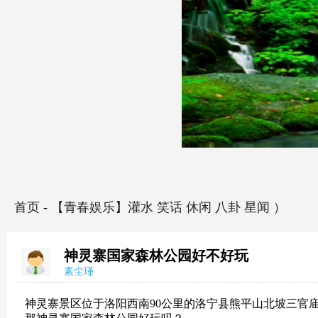
首页
-
【青春娱乐】灌水 笑话 休闲 八卦 星闻 ）
神灵寨国家森林公园好不好玩
素尘瑾
神灵寨景区位于洛阳西南90公里的洛宁县熊平山北坡三官庙