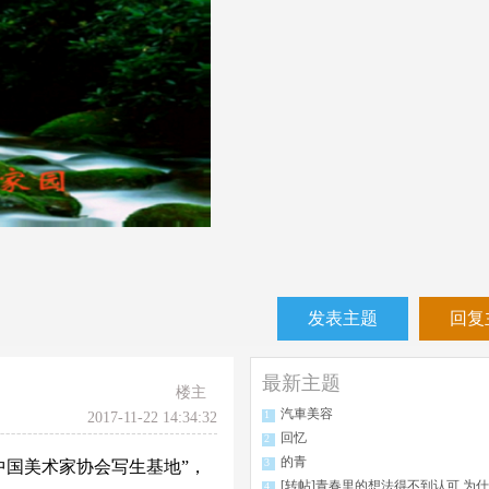
发表主题
回复
最新主题
楼主
汽車美容
1
2017-11-22 14:34:32
回忆
2
的青
3
中国美术家协会写生基地”，
[转帖]青春里的想法得不到认可,为什么我们不来一场南极
4