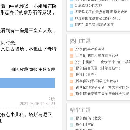
白鹿森林公园攻略
沿着山中的栈道、小桥和石阶
5
、形态各异的象形石等景观，
塔斯马尼亚的景点有哪些 旅游攻略
6
神灵寨国家森林公园好不好玩
7
新西兰皇后镇 精灵的国度
8
能看到有一座是玉皇庙大殿，
。
热门主题
休闲时光。
又是古战场，不但山水奇特
[分享]偶喜欢的美体
1
[公告]让我们相聚在青春部落
2
[公告]“澳梦”——化妆品行业的一场
3
[原创]留言飞语（陆续更新中）
4
编辑
收藏
举报
主题管理
[推荐]《青春》
5
[播客]翟鸿燊-国学之大智慧1
6
[访谈]访澳梦研制者—澳大利亚国际美容研究院ALA
7
[原创]青春部落五周年庆典晚会实况（图
8
2
楼
2021-03-16 14:32:29
精华主题
实有点小儿科。塔斯马尼亚
[原创]情伤（散文）
1
翔。
[原创]时空记
2