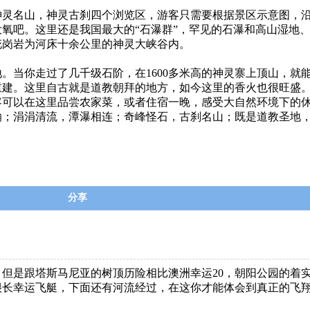
神灵名山，神灵古刹四个浏览区，游客只需要根据景区示意图，
氧吧。这里还是我国最大的“石瀑群”，罕见的石瀑和高山湿地
花岗岩为河床十余公里的神灵大峡谷内。
当你走过了几千级石阶，在1600多米高的神灵寨上顶山，就
础重建。这里自古就是道教朝拜的地方，如今这里的香火也很旺盛
可以在这里品尝农家菜，或者住宿一晚，感受大自然环境下的
涓涓清流，潭瀑相连；奇峰怪石，古刹名山；既是道教圣地，
分享
，但是跟塔斯马尼亚的树顶历险相比
澳洲幸运20
，朝阳公园的着
很长
幸运飞艇
，下面还有河流经过，在这你才能体会到真正的飞