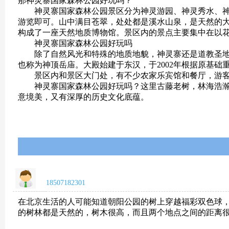
那神灵寨国家森林公园好玩吗？
神灵寨国家森林公园
景区分为神灵游园、神灵秀水、
游览即可。山中满目苍翠，处处都是溪水山泉，是天然的大
构成了一座天然地质博物馆。景区内的景点主要集中在以
神灵寨国家森林公园好玩吗
除了自然风光和特殊的地质地貌，神灵寨还是道教圣地。
也称为神顶岳庙。大殿始建于东汉，于2002年根据原基
景区内和景区大门处，有不少农家乐宾馆和餐厅，游客
神灵寨国家森林公园好玩吗？这里古藤老树，林海浩瀚；
意境美，又有深厚的历史文化底蕴。
18507182301
在北京生活的人可能知道朝阳公园的树上穿越
福彩双色球
的树林都是天然的，树木很高，而且两个地点之间的距离